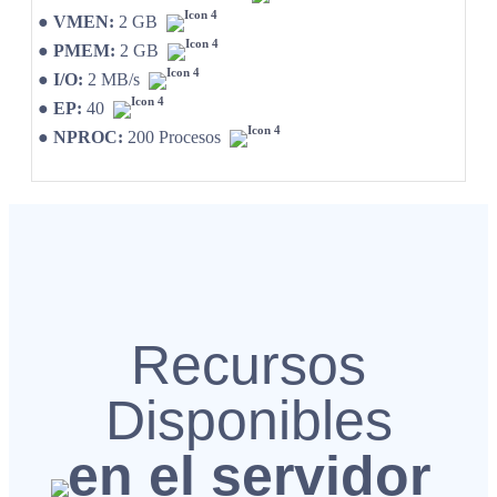
●
VMEN:
2 GB
●
PMEM:
2 GB
●
I/O:
2 MB/s
●
EP:
40
●
NPROC:
200 Procesos
Recursos
Disponibles
en el servidor