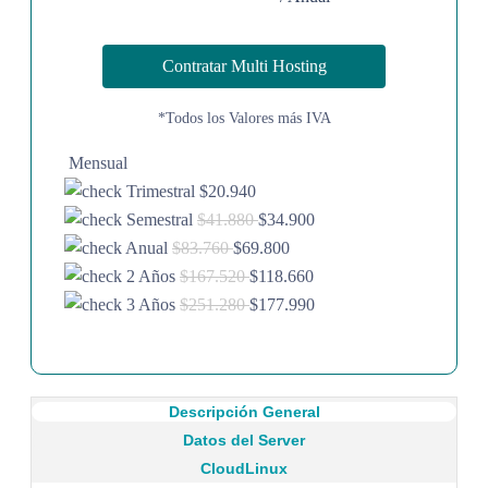
Contratar Multi Hosting
*Todos los Valores más IVA
Mensual
Trimestral $20.940
Semestral
$41.880
$34.900
Anual
$83.760
$69.800
2 Años
$167.520
$118.660
3 Años
$251.280
$177.990
Descripción General
Datos del Server
CloudLinux