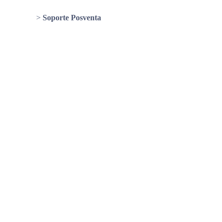
Chilecom
>
Soporte Posventa
postventa